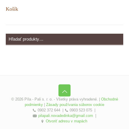
Košík
©
2026 Píla - Pali s. r. o. - Všetky práva vyhradené. |
Obchodné
podmienky
|
Zásady používania súborov cookie
0902 372 644
|
0903 523 075
|
pilapali.novadedinka@gmail.com
|
Otvoriť adresu v mapách