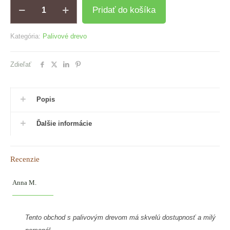
množstvo
Pridať do košíka
Palivové
drevo
(BUK)
Kategória:
Palivové drevo
v
paletách
ukladané
Zdieľať
-
(1,85
m3)
Popis
Ďalšie informácie
Recenzie
Anna M.
Tento obchod s palivovým drevom má skvelú dostupnosť a milý