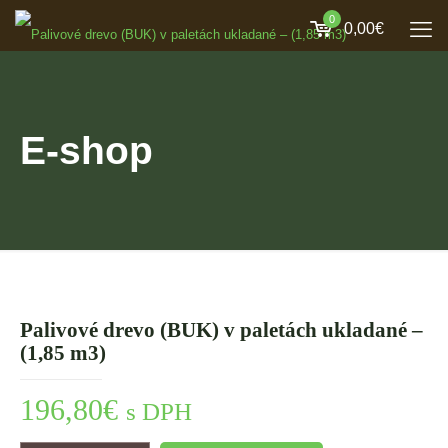
0
0,00€
E-shop
Palivové drevo (BUK) v paletách ukladané –
(1,85 m3)
196,80
€
s DPH